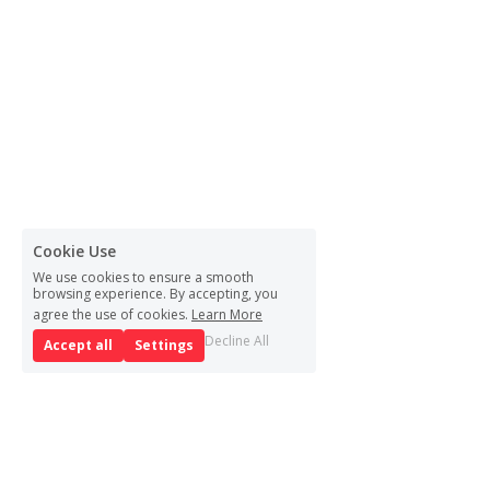
Cookie Use
We use cookies to ensure a smooth
browsing experience. By accepting, you
agree the use of cookies.
Learn More
Decline All
Accept all
Settings
Въпроси?
Пишете ни на 