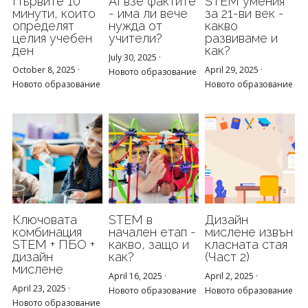
Първите 10
AI взе фактите
STEM умения
минути, които
- има ли вече
за 21-ви век -
определят
нужда от
какво
целия учебен
учители?
развиваме и
ден
как?
July 30, 2025
·
October 8, 2025
·
April 29, 2025
·
Новото образование
Новото образование
Новото образование
Ключовата
STEM в
Дизайн
комбинация
начален етап -
мислене извън
STEM + ПБО +
какво, защо и
класната стая
дизайн
как?
(Част 2)
мислене
April 16, 2025
·
April 2, 2025
·
April 23, 2025
·
Новото образование
Новото образование
Новото образование