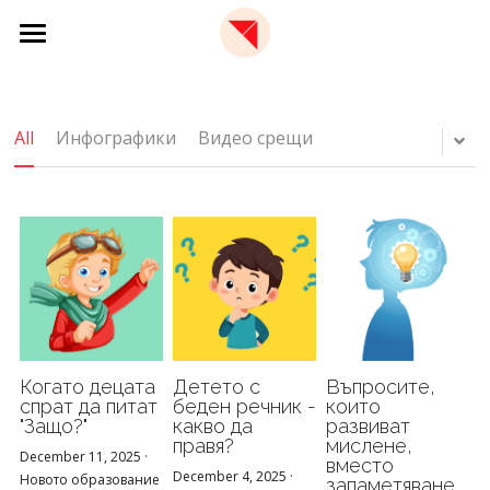
×
STORE CATEGORIES
🏫 Образователна платформа
All Categories
📩 Бюлетин
All
Инфографики
Видео срещи
✈️ За нас
🇬🇧 EN
За Red Paper Plane
Екип
Фондация
Когато децата
Детето с
Въпросите,
спрат да питат
беден речник -
които
"Защо?"
какво да
развиват
правя?
мислене,
December 11, 2025
·
вместо
December 4, 2025
·
Новото образование
запаметяване