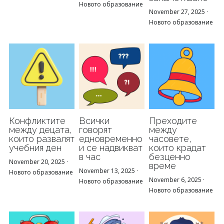
Новото образование
November 27, 2025
·
Новото образование
Конфликтите
Всички
Преходите
между децата,
говорят
между
които развалят
едновременно
часовете,
учебния ден
и се надвикват
които крадат
в час
безценно
November 20, 2025
·
време
November 13, 2025
·
Новото образование
November 6, 2025
·
Новото образование
Новото образование