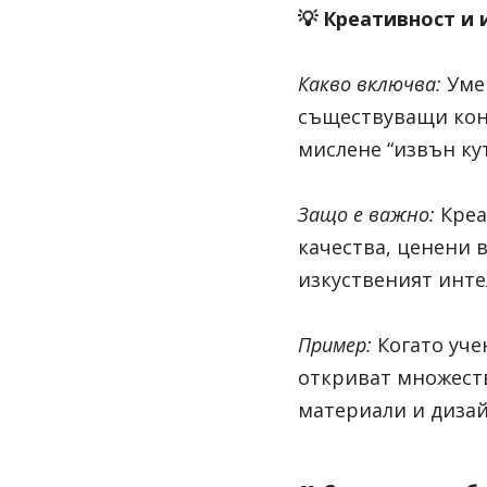
💡 
Креативност и 
Какво включва:
Уме
съществуващи кон
мислене “извън ку
Защо е важно:
Креа
качества, ценени 
изкуственият инте
Пример:
Когато уче
откриват множеств
материали и дизай