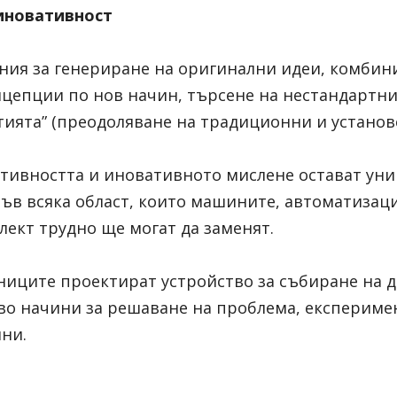
иновативност
ния за генериране на оригинални идеи, комбини
цепции по нов начин, търсене на нестандартни
тията” (преодоляване на традиционни и установ
тивността и иновативното мислене остават уни
във всяка област, които машините, автоматизаци
лект трудно ще могат да заменят.
ниците проектират устройство за събиране на д
о начини за решаване на проблема, експеримен
ни.