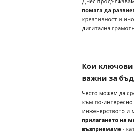
Днес продължавам
помага да развие
креативност и ино
дигитална грамотн
Кои ключови 
важни за бъд
Често можем да ср
към по-интересно у
инженерството и м
прилагането на ме
възприемаме
- к