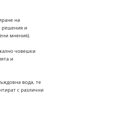
ране на 
 решения и 
ени мнения).
кално човешки 
ята и 
ъждовна вода, те 
тират с различни 