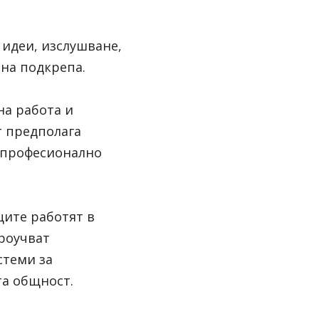
идеи, изслушване, 
мна подкрепа.
а работа и 
 предполага 
 професионално 
ите работят в 
роучват 
теми за 
та общност.