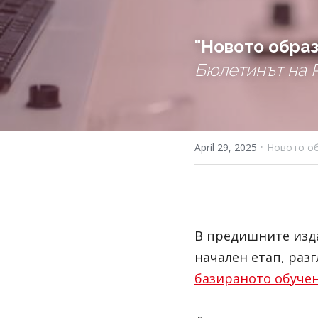
"Новото обра
Бюлетинът на R
·
April 29, 2025
Новото о
В предишните изда
начален етап, раз
базираното обуче