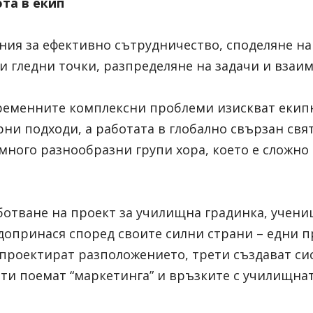
та в екип
ния за ефективно сътрудничество, споделяне на 
и гледни точки, разпределяне на задачи и взаи
еменните комплексни проблеми изискват екипн
и подходи, а работата в глобално свързан свят
много разнообразни групи хора, което е сложно
отване на проект за училищна градинка, учениц
 допринася според своите силни страни – едни п
 проектират разположението, трети създават сис
ти поемат “маркетинга” и връзките с училищна