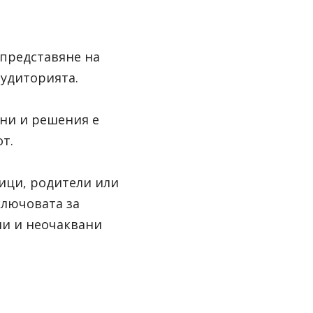
представяне на 
удиторията.
ни и решения е 
т.
ици, родители или 
лючовата за 
и и неочаквани 