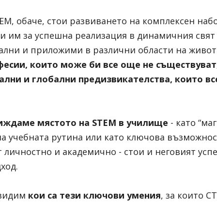
EM, обаче, стои развиването на комплексен набо
и им за успешна реализация в динамичния свят н
ални и приложими в различни области на живот
есии, които може би все още не съществуват, 
ални и глобални предизвикателства, които вс
.
виждаме мястото на STEM в училище
- като “ма
а учебната рутина или като ключова възможност
 личностно и академично - стои и неговият успех
ход.
 видим
кои са тези ключови умения
, за които С