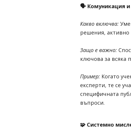
🗣️ 
Комуникация и
Какво включва:
Уме
решения, активно 
Защо е важно:
Спос
ключова за всяка 
Пример:
Когато уче
експерти, те се уч
специфичната публ
въпроси.
🧩 
Системно мисл