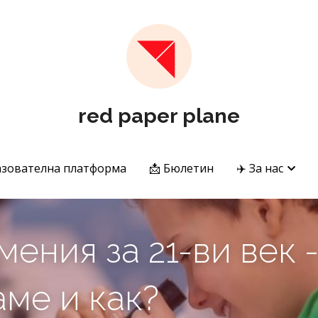
red paper plane
red paper plane
.
.
азователна платформа
азователна платформа
📩 Бюлетин
📩 Бюлетин
✈️ За нас
✈️ За нас
ения за 21-ви век -
аме и как?