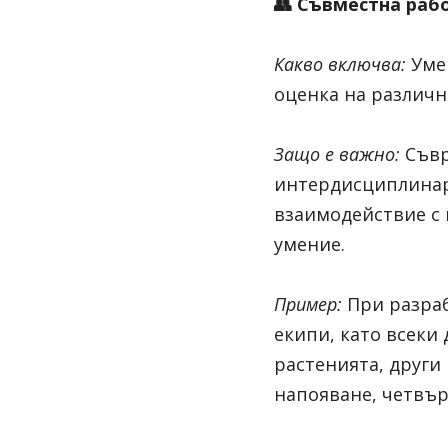
👥 
Съвместна рабо
Какво включва:
Уме
оценка на различн
Защо е важно:
Съвр
интердисциплинарн
взаимодействие с 
умение.
Пример:
При разраб
екипи, като всеки
растенията, други
напояване, четвър