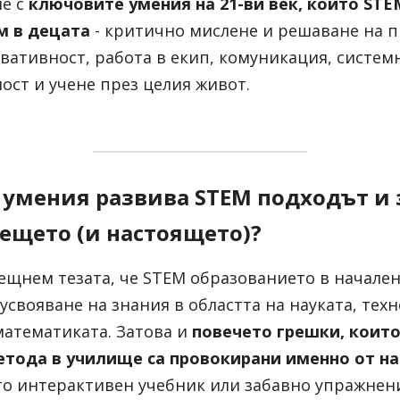
е с
ключовите умения на 21-ви век, които STE
м в децата
- критично мислене и решаване на п
вативност, работа в екип, комуникация, системн
ост и учене през целия живот.
умения развива STEM подходът и з
ещето (и настоящето)?
ещнем тезата, че STEM образованието в начален 
свояване на знания в областта на науката, техн
атематиката. Затова и
повечето грешки, които
тода в училище са провокирани именно от нач
ато интерактивен учебник или забавно упражнени