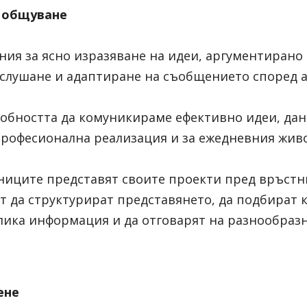
 общуване
ния за ясно изразяване на идеи, аргументирано 
слушане и адаптиране на съобщението според а
обността да комуникираме ефективно идеи, дан
професионална реализация и за ежедневния живо
ниците представят своите проекти пред връстн
ат да структурират представянето, да подбират к
ика информация и да отговарят на разнообразн
ене