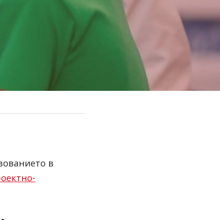
ованието в 
роектно-