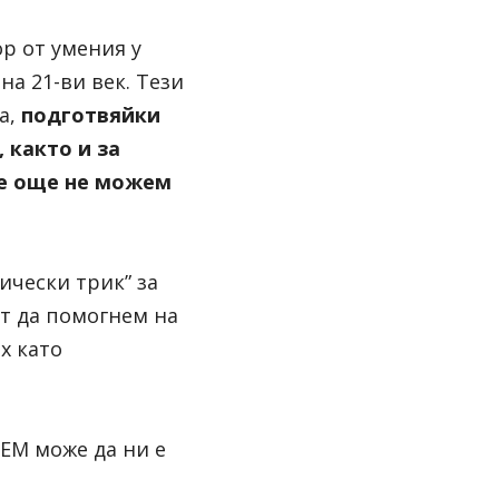
р от умения у 
а 21-ви век.
Тези 
а,
подготвяйки 
както и за 
е още не можем 
гически трик” за 
 да помогнем на 
 като 
ТЕМ може да ни е 