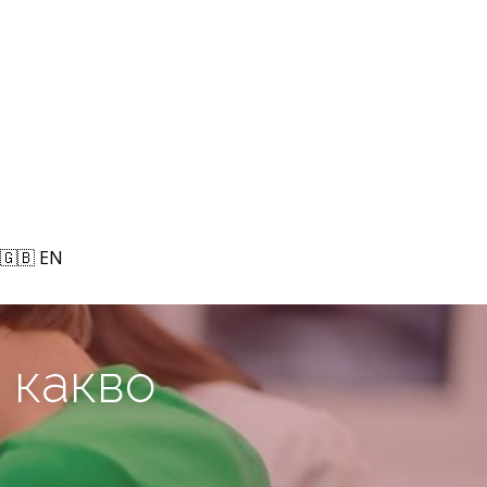
🇬🇧 EN
🇬🇧 EN
 какво 