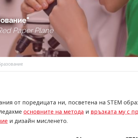
зование"
ed Paper Plane
бразование
ния от поредицата ни, посветена на STEM образ
гледахме
основните на метода
и
връзката му с п
ние
и дизайн мисленето.