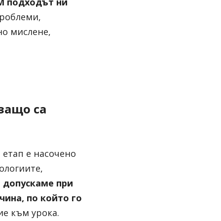
M подходът ни 
роблеми, 
о мислене, 
ащо са 
етап е насочено 
ологиите, 
 допускаме при 
ина, по който го 
е към урока. 