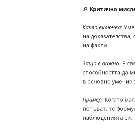
🔎 
Критично мисл
Какво включва:
Уме
на доказателства,
на факти.
Защо е важно:
В св
способността да 
в основно умение 
Пример:
Когато мал
потъват, те формул
наблюденията си.