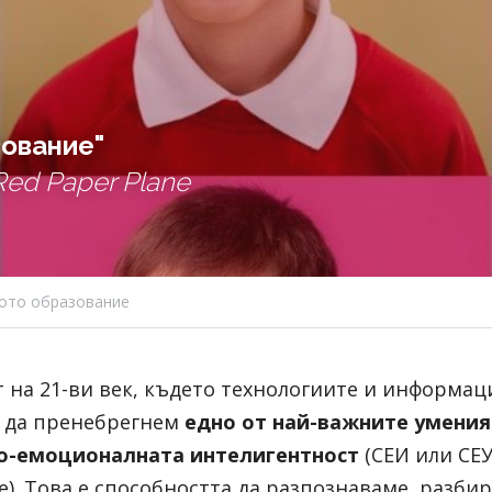
зование"
ed Paper Plane
ото образование
 на 21-ви век, където технологиите и информаци
 да пренебрегнем 
едно от най-важните умения з
но-емоционалната интелигентност
 (СЕИ или СЕУ
). Това е способността да разпознаваме, разбир