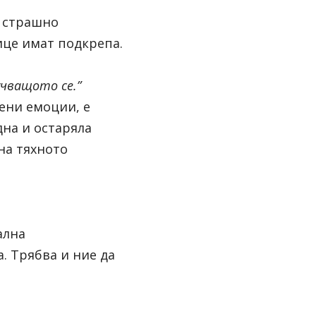
 страшно 
ице имат подкрепа.
чващото се.” 
ени емоции, е 
на и остаряла 
на тяхното 
лна 
 Трябва и ние да 