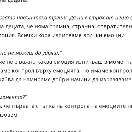
 когато навън така трещи. Да ни е страх от нещо е
на децата, че няма срамна, странна, отвратителн
оция. Всички хора изпитваме всички емоции.
 но не можеш да удряш."
че не е важно каква емоция изпитваш в момента -
аме контрол върху емоцията, но имаме контрол 
рябва да намираме добри начини да изразяваме
момента?” 
, че първата стъпка на контрола на емоциите ни
азовем.