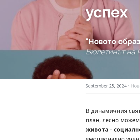
успех
"Новото обра
Бюлетинът на R
·
September 25, 2024
Нов
В динамичния свят
план, лесно можем
живота - социал
емоционално учене