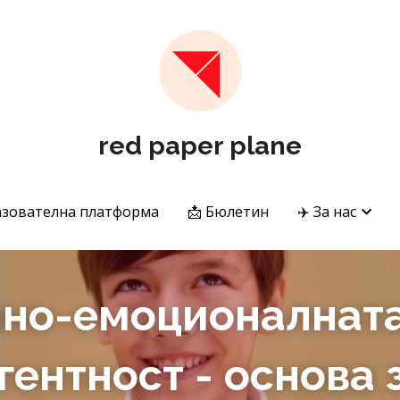
red paper plane
red paper plane
.
.
азователна платформа
азователна платформа
📩 Бюлетин
📩 Бюлетин
✈️ За нас
✈️ За нас
но-емоционалната
ентност - основа з