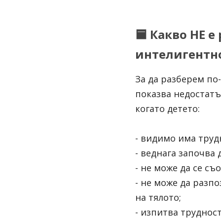
🟦 Какво НЕ 
интелигентн
За да разберем по
показва недостатъ
когато детето:
- видимо има труд
- веднага започва
- не може да се съ
- не може да разп
на тялото;
- изпитва труднос