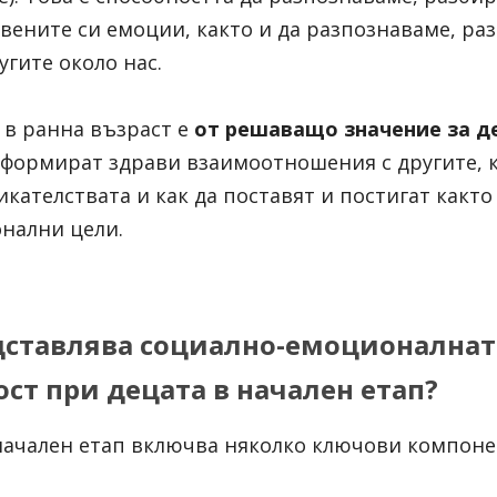
вените си емоции, както и да разпознаваме, раз
угите около нас.
 в ранна възраст е 
от решаващо значение за д
а формират здрави взаимоотношения с другите, к
кателствата и как да поставят и постигат както 
нални цели. 
едставлява социално-емоционалната
ст при децата в начален етап?
начален етап включва няколко ключови компоне