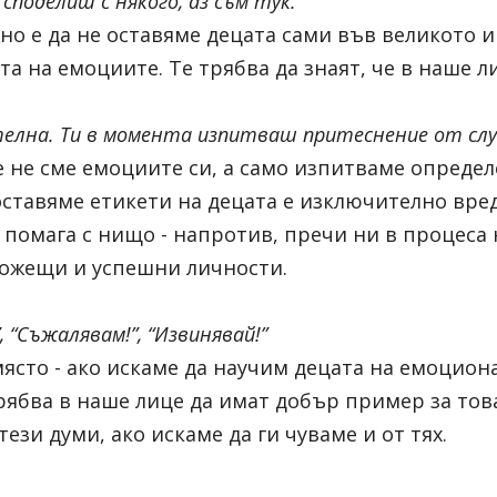
споделиш с някого, аз съм тук.”
о е да не оставяме децата сами във великото и
та на емоциите. Те трябва да знаят, че в наше л
телна. Ти в момента изпитваш притеснение от слу
е не сме емоциите си, а само изпитваме определ
оставяме етикети на децата е изключително вред
 помага с нищо - напротив, пречи ни в процеса 
ожещи и успешни личности. 
”, “Съжалявам!”, “Извинявай!”
място - ако искаме да научим децата на емоциона
рябва в наше лице да имат добър пример за това.
ези думи, ако искаме да ги чуваме и от тях.