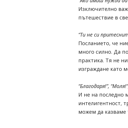
“Ако имаш нужда да 
Изключително важн
пътешествие в све
“Ти не си притесни
Посланието, че ни
много силно. Да п
практика. Тя не ни
изграждане като м
“Благодаря!”, “Моля!
И не на последно 
интелигентност, т
можем да казваме т