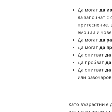
Да могат 
да и
да започнат с 
притеснение, в
емоции и чове
Да могат 
да р
Да могат 
да п
Да опитват 
да
Да пробват 
да
Да опитват 
да
или разочаров
Като възрастни e 
истински полезни 