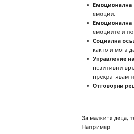
Емоционална 
емоции.
Емоционална 
емоциите и по
Социална осъ
както и мога д
Управление н
позитивни връз
прекратявам н
Отговорни ре
За малките деца, 
Например: