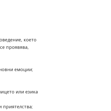
оведение, което 
е проявява, 
сновни емоции;
ицето или езика 
и приятелства;