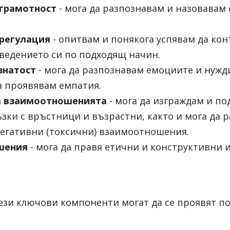
грамотност
 - мога да разпознавам и назовавам 
регулация
 - опитвам и понякога успявам да кон
ведението си по подходящ начин.
знатост
 - мога да разпознавам емоциите и нужди
а проявявам емпатия.
а взаимоотношенията
 - мога да изграждам и п
ки с връстници и възрастни, както и мога да р
егативни (токсични) взаимоотношения.
шения
 - мога да правя етични и конструктивни 
тези ключови компоненти могат да се проявят по