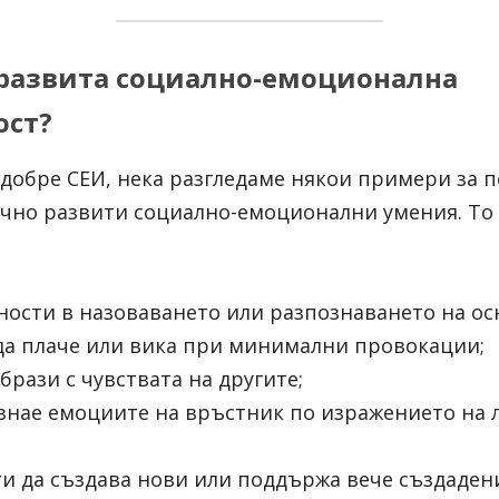
е развита социално-емоционална 
ост?
-добре СЕИ, нека разгледаме някои примери за п
чно развити социално-емоционални умения. То с
ности в назоваването или разпознаването на о
 да плаче или вика при минимални провокации;
образи с чувствата на другите;
ознае емоциите на връстник по изражението на л
ти да създава нови или поддържа вече създаден