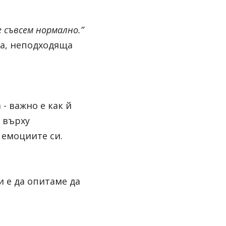
 съвсем нормално.” 
а, неподходяща 
 важно е как й 
върху 
 емоциите си.
 е да опитаме да 