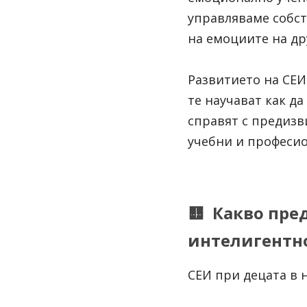
управляваме собст
на емоциите на др
Развитието на СЕИ
те научават как д
справят с предизви
учебни и професио
🟨  Какво пр
интелигентно
СЕИ при децата в 