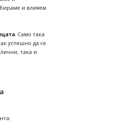
бираме и влияем 
ецата
. Само така 
ак успешно да се 
лични, така и 
 
нта: