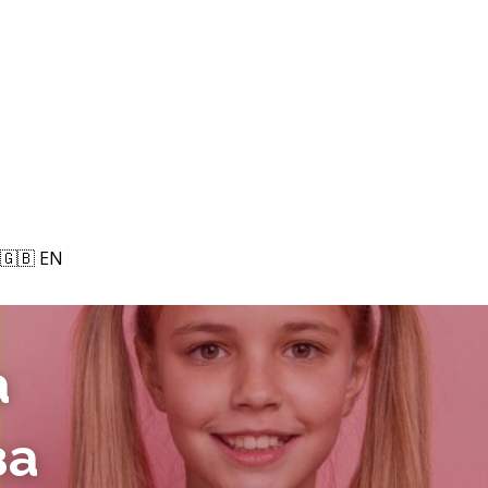
🇬🇧 EN
🇬🇧 EN
 
а 