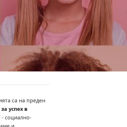
ята са на преден 
а успех в 
 - социално-
аме и 