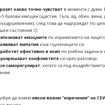
зразят
какво точно чувстват
 в момента с думи. 
4-5 базови емоции (щастие, тъга, яд, обич, вина,
ъодушевление), след това да надграждат по цели
шки състояния 🙂
азпознават
емоциите
 по изражението на лицето
роявяват емпатия
 към съучениците си.
 работят ефективно в екип
 по учебни задачи в 
 разрешават конфликтите
 си чрез разговор.
 се саморегулират
, когато са под въздействието 
ание.
добре да знаем 
някои важни “изречения” на СЕ
на децата: