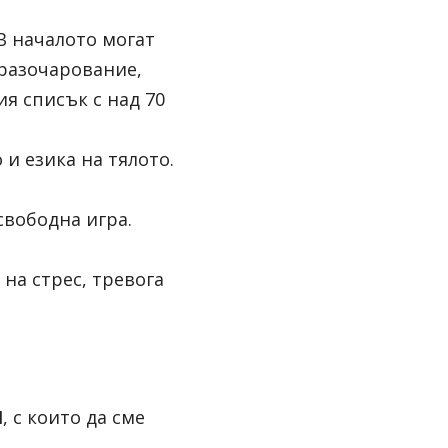
В началото могат 
 разочарование, 
я списък с над 70 
 и езика на тялото.
свободна игра.
на стрес, тревога 
И
, с които да сме 