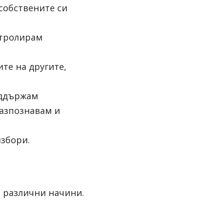
собствените си 
тролирам 
те на другите, 
оддържам 
азпознавам и 
избори.
 различни начини. 