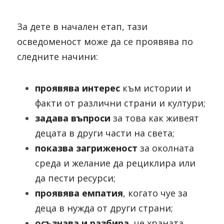
За дете в начален етап, тази 
осведоменост може да се проявява по 
следните начини:
проявява интерес
 към истории и 
факти от различни страни и култури;
задава въпроси
 за това как живеят 
децата в други части на света;
показва загриженост
 за околната 
среда и желание да рециклира или 
да пести ресурси;
проявява емпатия
, когато чуе за 
деца в нужда от други страни;
осъзнава и разбира
, че храната, 