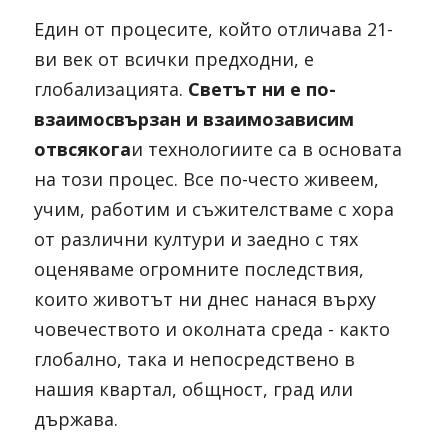
Един от процесите, който отличава 21-
ви век от всички предходни, е 
глобализацията. 
Светът ни е по-
взаимосвързан и взаимозависим 
отвсякога
и технологиите са в основата 
на този процес. Все по-често живеем, 
учим, работим и съжителстваме с хора 
от различни култури и заедно с тях 
оценяваме огромните последствия, 
които животът ни днес нанася върху 
човечеството и околната среда - както 
глобално, така и непосредствено в 
нашия квартал, общност, град или 
държава. 