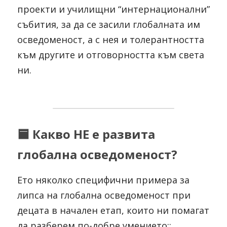
проекти и училищни “интернационални” 
събития, за да се засили глобалната им 
осведоменост, а с нея и толерантността 
към другите и отговорността към света 
ни.
🟦 Какво НЕ е развита 
глобална осведоменост?
Ето няколко специфични примера за 
липса на глобална осведоменост при 
децата в начален етап, които ни помагат 
да разберем по-добре умението::