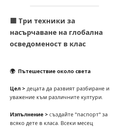
🟪 Три техники за 
насърчаване на глобална 
осведоменост в клас
🌍  Пътешествие около света
Цел > 
д
ецата да развият разбиране и 
уважение към различните култури.
Изпълнение > 
с
ъздайте "паспорт" за 
всяко дете в класа. Всеки месец 