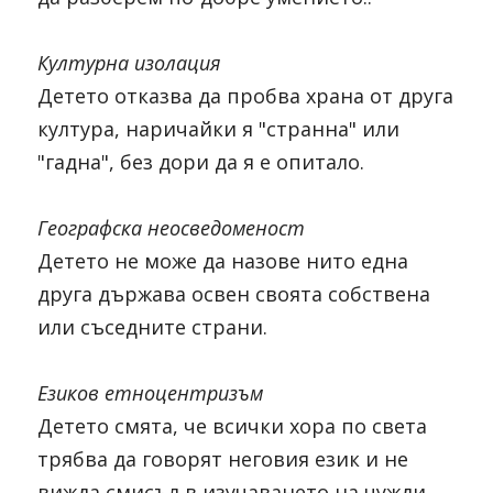
Културна изолация
Детето отказва да пробва храна от друга 
култура, наричайки я "странна" или 
"гадна", без дори да я е опитало.
Географска неосведоменост
Детето не може да назове нито една 
друга държава освен своята собствена 
или съседните страни.
Езиков етноцентризъм
Детето смята, че всички хора по света 
трябва да говорят неговия език и не 
вижда смисъл в изучаването на чужди 