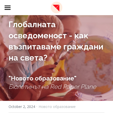
×
STORE CATEGORIES
🏫 Образователна платформа
Глобалната 
All Categories
📩 Бюлетин
осведоменост - как 
✈️ За нас
възпитаваме граждани 
🇬🇧 EN
За Red Paper Plane
на света?
Екип
Фондация
"Новото образование"
Бюлетинът на Red Paper Plane
·
October 2, 2024
Новото образование