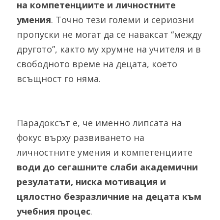
на компетенциите и личностните 
умения
. Точно тези големи и сериозни 
пропуски не могат да се наваксат “между 
другото”, както му хрумне на учителя и в 
свободното време на децата, което 
всъщност го няма. 
Парадоксът е, че именно липсата на 
фокус върху развиването на 
личностните умения и компетенциите 
води до сегашните слаби академични 
резулатати, ниска мотивация и 
цялостно безразличние на децата към 
учебния процес
.