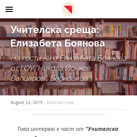
×
STORE CATEGORIES
🏫 Образователна платформа
Учителска среща: 
All Categories
📩 Бюлетин
Елизабета Боянова
✈️ За нас
На гости ни е Елизабета Боянова 
🇬🇧 EN
За Red Paper Plane
от I ОУ ”Никола Йонков 
Вапцаров”, Берковица
Екип
Фондация
·
August 23, 2019
Блогпостове
Това интервю е част от 
"Учителска 