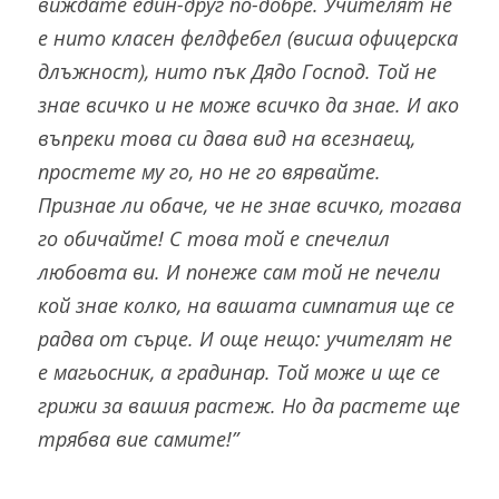
виждате един-друг по-добре. Учителят не 
е нито класен фелдфебел (висша офицерска 
длъжност), нито пък Дядо Господ. Той не 
знае всичко и не може всичко да знае. И ако 
въпреки това си дава вид на всезнаещ, 
простете му го, но не го вярвайте. 
Признае ли обаче, че не знае всичко, тогава 
го обичайте! С това той е спечелил 
любовта ви. И понеже сам той не печели 
кой знае колко, на вашата симпатия ще се 
радва от сърце. И още нещо: учителят не 
е магьосник, а градинар. Той може и ще се 
грижи за вашия растеж. Но да растете ще 
трябва вие самите!”