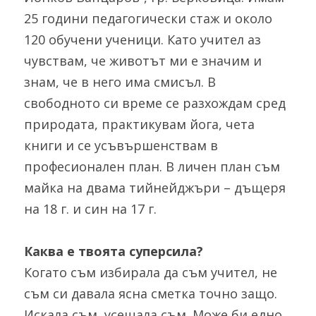
25 години педагогически стаж и около 
120 обучени ученици. Като учител аз 
чувствам, че животът ми е значим и 
знам, че в него има смисъл. В 
свободното си време се разхождам сред 
природата, практикувам йога, чета 
книги и се усъвършенствам в 
професионален план. В личен план съм 
майка на двама тийнейджъри – дъщеря 
на 18 г. и син на 17 г.
Каква е твоята суперсила?
Когато съм избирала да съм учител, не 
съм си давала ясна сметка точно защо. 
Искала съм, усещала съм. Може би едно 