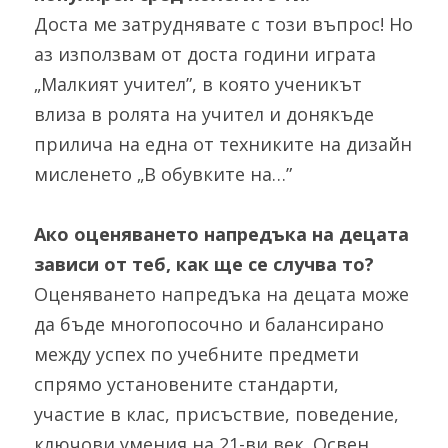
Доста ме затруднявате с този въпрос! Но 
аз използвам от доста години играта 
„Малкият учител”, в която ученикът 
влиза в ролята на учител и донякъде 
прилича на една от техниките на дизайн 
мисленето „В обувките на…”
Ако оценяването напредъка на децата 
зависи от теб, как ще се случва то?
Оценяването напредъка на децата може 
да бъде многопосочно и балансирано 
между успех по учебните предмети 
спрямо установените стандарти, 
участие в клас, присъствие, поведение, 
ключови умения на 21-ви век. Освен 