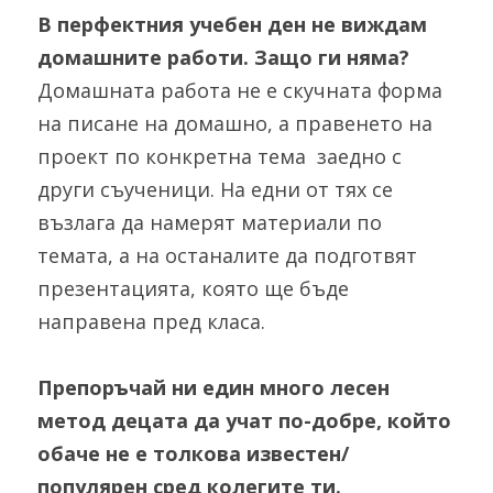
В перфектния учебен ден не виждам 
домашните работи. Защо ги няма? 
Домашната работа не е скучната форма 
на писане на домашно, а правенето на 
проект по конкретна тема  заедно с 
други съученици. На едни от тях се 
възлага да намерят материали по 
темата, а на останалите да подготвят 
презентацията, която ще бъде 
направена пред класа.
Препоръчай ни един много лесен 
метод децата да учат по-добре, който 
обаче не е толкова известен/
популярен сред колегите ти.