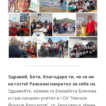
Здравей, Бети, благодаря ти, че си ни 
на гости! Разкажи накратко за себе си.
Здравейте, казвам се Елизабета Боянова 
и съм начален учител в I ОУ ”Никола 
Йонков Вапцаров”, гр. Берковица. Имам 