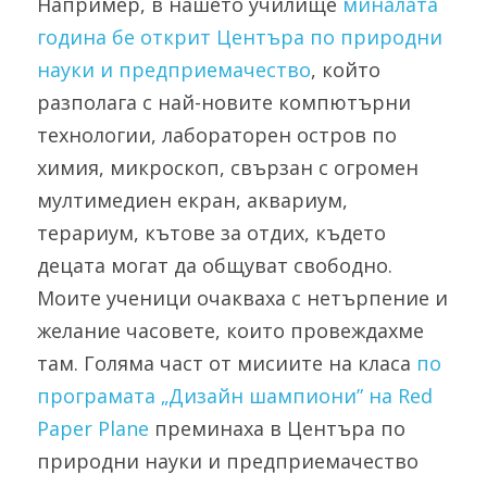
Например, в нашето училище 
миналата 
година бе открит Центъра по природни 
науки и предприемачество
, който 
разполага с най-новите компютърни 
технологии, лабораторен остров по 
химия, микроскоп, свързан с огромен 
мултимедиен екран, аквариум, 
терариум, кътове за отдих, където 
децата могат да общуват свободно. 
Моите ученици очакваха с нетърпение и 
желание часовете, които провеждахме 
там. Голяма част от мисиите на класа 
по 
програмата „Дизайн шампиони” на Red 
Paper Planе
 преминаха в Центъра по 
природни науки и предприемачество 