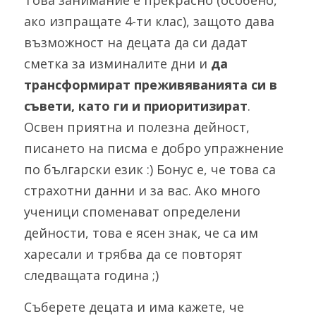
Това занимание е прекрасно (особено, 
ако изпращате 4-ти клас), защото дава 
възможност на децата да си дадат 
сметка за изминалите дни и 
да 
трансформират преживяванията си в 
съвети, като ги и приоритизират
. 
Освен приятна и полезна дейност, 
писането на писма е добро упражнение 
по български език :) Бонус е, че това са 
страхотни данни и за вас. Ако много 
ученици споменават определени 
дейности, това е ясен знак, че са им 
харесали и трябва да се повторят 
следващата година ;)
Съберете децата и има кажете, че 