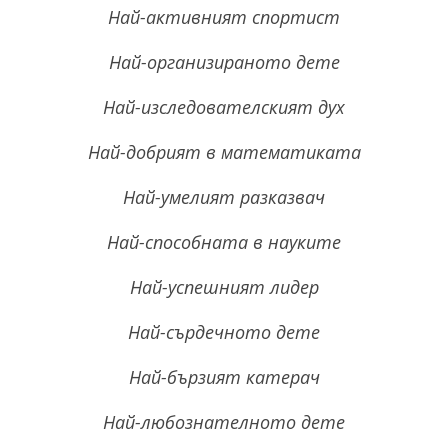
Най-активният спортист
Най-организираното дете
Най-изследователският дух
Най-добрият в математиката
Най-умелият разказвач
Най-способната в науките
Най-успешният лидер
Най-сърдечното дете
Най-бързият катерач
Най-любознателното дете