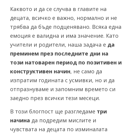
Каквото и да се случва в главите на 
децата, всичко е важно, нормално и не 
трябва да бъде подценявано. Всяка една 
емоция е валидна и има значение. Като 
учители и родители, наша задача е 
да 
преминем през последните дни на 
този натоварен период по позитивен и 
конструктивен начин
, не само да 
изпратим годината с усмивки, но и да 
отпразнуваме и запомним времето си 
заедно през всички тези месеци. 
В този блогпост ще разгледаме 
три 
начина
 да подредим мислите и 
чувствата на децата по изминалата 