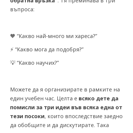
обратна връзка"
. Тя преминава в три 
въпроса:
🧡 “Какво най-много ми хареса?”
⚡️ “Какво мога да подобря?”
💡 “Какво научих?”
Можете да я организирате в рамките на 
един учебен час. Целта е 
всяко дете да 
помисли за три идеи във всяка една от 
тези посоки
, които впоследствие заедно 
да обобщите и да дискутирате. Така 