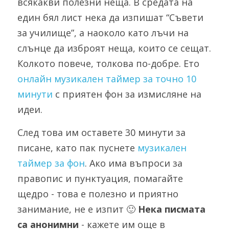
всякакви полезни неща. В средата на 
един бял лист нека да изпишат “Съвети 
за училище”, а наоколо като лъчи на 
слънце да изброят неща, които се сещат. 
Колкото повече, толкова по-добре. Ето 
онлайн музикален таймер за точно 10 
минути
 с приятен фон за измисляне на 
идеи. 
След това им оставете 30 минути за 
писане, като пак пуснете 
музикален 
таймер за фон
. Ако има въпроси за 
правопис и пунктуация, помагайте 
щедро - това е полезно и приятно 
занимание, не е изпит 🙂 
Нека писмата 
са анонимни
 - кажете им още в 