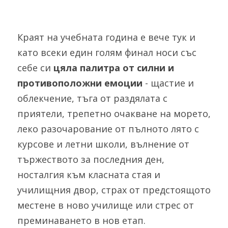
Краят на учебната година е вече тук и 
като всеки един голям финал носи със 
себе си 
цяла палитра от силни и 
противоположни емоции
 - щастие и 
облекчение, тъга от раздялата с 
приятели, трепетно очакване на морето, 
леко разочарование от пълното лято с 
курсове и летни школи, вълнение от 
тържеството за последния ден, 
носталгия към класната стая и 
училищния двор, страх от предстоящото 
местене в ново училище или стрес от 
преминаването в нов етап. 