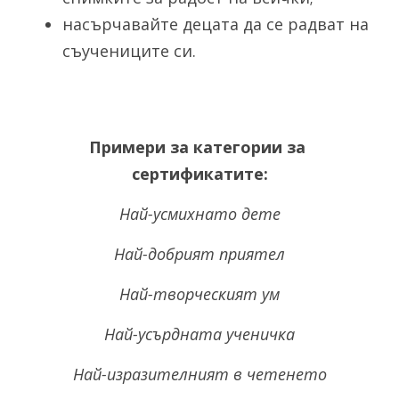
насърчавайте децата да се радват на 
съучениците си.
Примери за категории за 
сертификатите:
Най-усмихнато дете
Най-добрият приятел
Най-творческият ум
Най-усърдната ученичка
Най-изразителният в четенето