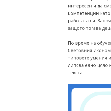
интересен и да сме
компетенции като 
работата си. Започ
защото тогава дец
По време на обучен
Световния икономи
типовете умения и
липсва едно цяло 
текста.