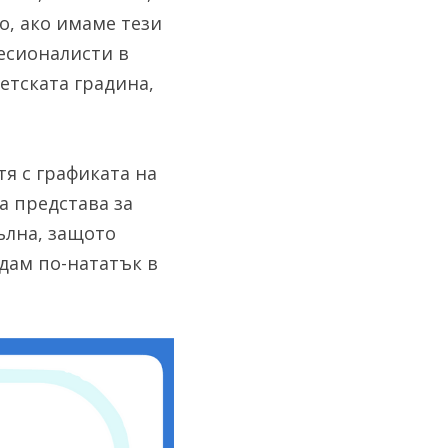
, ако имаме тези 
есионалисти в 
етската градина, 
я с графиката на 
 представа за 
лна, защото 
дам по-нататък в 