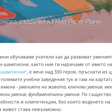
амова, създател на 
Red Paper Plane
ини обучаваме учители как да развиват уменията 
и-шампиони, както ние ги наричаме от името на
 шампиони"
, е вече над 330 героя, пръснати из 
големите учебни заведения тук и там на картата
имена - 
уменията на живота, ключови умения, меки
чески умения, фундаментални умения
. По същество 
собности и компетенции, без които воденето на 
в живот става невъзможно.