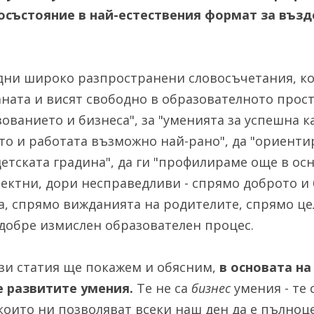
състояние в най-естествения формат за възде
едни широко разпространени словосъчетания, кои
ната и висят свободно в образователното простр
ованието и бизнеса", за "уменията за успешна ка
то и работата възможно най-рано", да "ориенти
етската градина", да ги "профилираме още в осн
ректни, дори несправедливи - спрямо доброто и 
а, спрямо вижданията на родителите, спрямо цел
добре измислен образователен процес.
ази статия ще покажем и обясним, 
в основата на
е развитите умения.
 Те не са 
бизнес
 които ни позволяват всеки наш ден да е пълноце