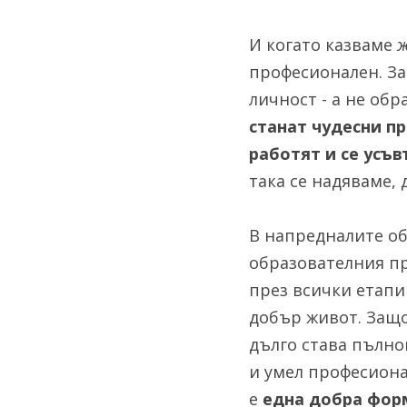
И когато казваме 
професионален. За
личност - а не обр
станат чудесни пр
работят и се усъв
така се надяваме,
В напредналите об
образователния пр
през всички етапи
добър живот. Защот
дълго става пълно
и умел професионал
е 
една
добра форм