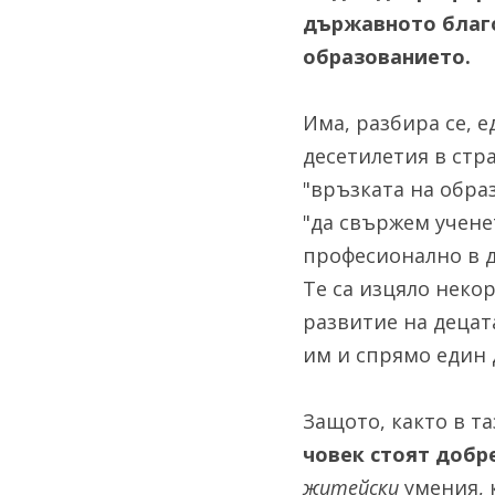
държавното благо
образованието.
Има, разбира се, 
десетилетия в стра
"връзката на образ
"да свържем учене
професионално в д
Те са изцяло неко
развитие на децат
им и спрямо един 
Защото, както в т
човек стоят добр
житейски
 умения,