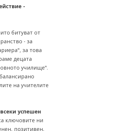
йствие - 
то битуват от 
анство - за 
риера", за това 
раме децата 
овното училище". 
балансирано 
ите на учителите 
 всеки успешен 
 умения - те са ключовите ни 
нен, позитивен, 