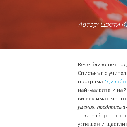
Автор: Цвети К
Вече близо пет год
Списъкът с учител
програма 
"Дизайн
най-малките и най-
ви век имат много 
умения, предприема
този набор от спо
успешен и щастли