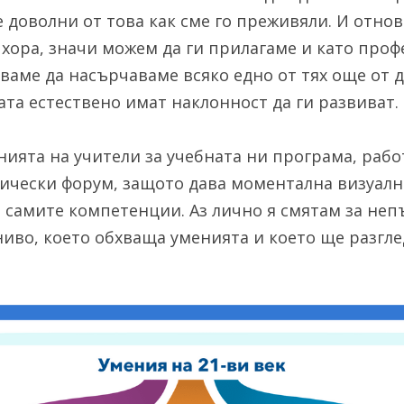
 доволни от това как сме го преживяли. И отново
хора, значи можем да ги прилагаме и като проф
ваме да насърчаваме всяко едно от тях още от д
ата естествено имат наклонност да ги развиват.
ията на учители за учебната ни програма, работ
чески форум, защото дава моментална визуална
 самите компетенции. Аз лично я смятам за непъ
ниво, което обхваща уменията и което ще разгле