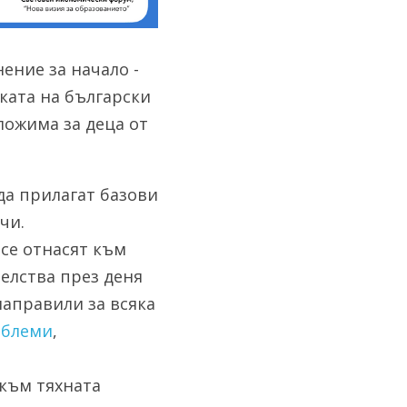
ние за начало - 
ата на български 
ложима за деца от 
да прилагат базови 
чи. 
 се отнасят към 
лства през деня 
аправили за всяка 
облеми
, 
към тяхната 