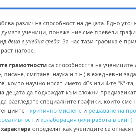
бява различна способност на децата. Едно уточне
 думата ученици, понеже ние сме превели график
ид 
деца в учебна среда
. За нас тази графика е при
раст нагоре.
те грамотности
 са способността на учениците 
, писане, смятане, наука и т.н.) в ежедневни зада
те
, които научно носят името 4Cs или 4-те "К"-та,
на децата да подхождат към сложни предизвикате
 да разгледате специалните графики, които сме н
енциите - 
критично мислене
 и 
решаване на пр
креативност
 и 
колаборация (или работа в екип).
 характера
 определят как учениците се отнасят 