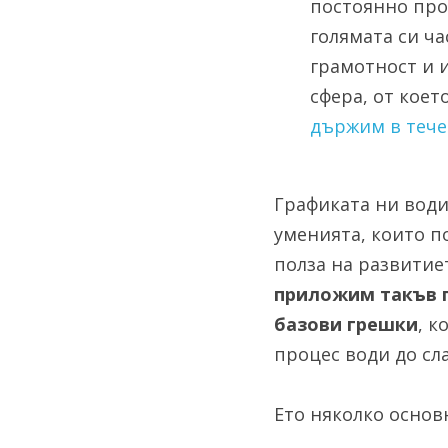
постоянно про
голямата си ча
грамотност и и
сфера, от коет
държим в течен
Графиката ни води
уменията, които п
полза на развитиет
приложим такъв п
базови грешки
, к
процес води до сл
Ето няколко основ