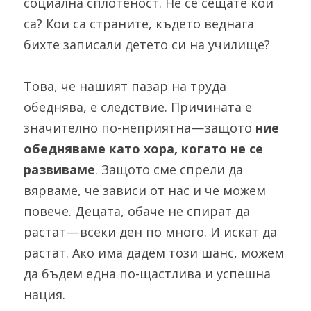
социална сплотеност. Не се сещате кои 
са? Кои са страните, където веднага 
бихте записали детето си на училище?
Това, че нашият пазар на труда 
обеднява, е следствие. Причината е 
значително по-неприятна — защото 
ние 
обедняваме като хора, когато не се 
развиваме
. Защото сме спрели да 
вярваме, че зависи от нас и че можем 
повече. Децата, обаче не спират да 
растат — всеки ден по много. И искат да 
растат. Ако има дадем този шанс, можем 
да бъдем една по-щастлива и успешна 
нация.