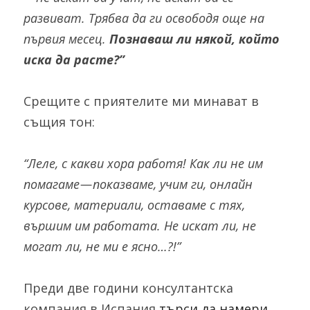
развиват. Трябва да ги освободя още на 
първия месец. 
Познаваш ли някой, който 
иска да расте?”
Срещите с приятелите ми минават в 
същия тон:
“Леле, с какви хора работя! Как ли не им 
помагаме — показваме, учим ги, онлайн 
курсове, материали, оставаме с тях, 
вършим им работата. Не искат ли, не 
могат ли, не ми е ясно…?!”
Преди две години консултантска 
компания в Испания 
търси да намери 