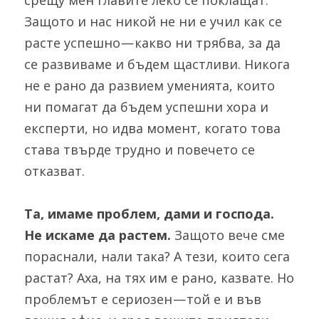
срещу мен главите леко се поклащат. 
Защото и нас никой не ни е учил как се 
расте успешно — какво ни трябва, за да 
се развиваме и бъдем щастливи. Никога 
не е рано да развием уменията, които 
ни помагат да бъдем успешни хора и 
експерти, но идва момент, когато това 
става твърде трудно и повечето се 
отказват.
Та, имаме проблем, дами и господа. 
Не искаме да растем. 
Защото вече сме 
пораснали, нали така? А тези, които сега 
растат? Аха, на тях им е рано, казвате. Но 
проблемът е сериозен — той е и във 