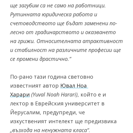
ще загубим са не само на работници. 
Рутинната юридическа работа и 
счетоводството ще бъдат заменени по-
лесно от градинарството и оказването 
на грижи. Относителната атрактивност 
и стабилност на различните професии ще 
се промени драстично.“
По-рано тази година световно 
известният автор 
Ювал Ноа 
Харари
(Yuval Noah Harari)
, който е и 
лектор в Еврейския университет в 
Йерусалим, предупреди, че 
изкуственият интелект ще предизвика 
„възхода на ненужната класа“
.