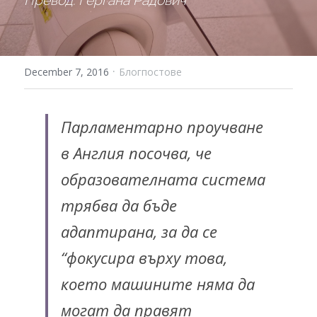
Превод: Гергана Радович
·
December 7, 2016
Блогпостове
Парламентарно проучване 
в Англия посочва, че 
образователната система 
трябва да бъде 
адаптирана, за да се 
“фокусира върху това, 
което машините няма да 
могат да правят 