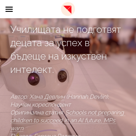
×
STORE CATEGORIES
🏫 Образователна платформа
Училищата не подготвят 
All Categories
📩 Бюлетин
децата за успех в 
✈️ За нас
бъдеще на изкуствен 
🇬🇧 EN
За Red Paper Plane
интелект.
Екип
Фондация
Автор: 
Хана Девлин
 (Hannah Devlin), 
Научен кореспондент
Оригинална статия: 
Schools not preparing 
children to succeed in an AI future, MPs 
warn