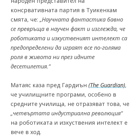
народен представител на 
консрвативната партия в Туикенхам 
смята, че: 
„Научната фантастика бавно 
се превръща в научен факт и изглежда, че 
роботиката и изкуственият интелект са 
предопределени да играят все по-голяма 
роля в живота ни през идните 
десетилетия.“
Матаяс каза пред Гардиън 
(The Guardian)
, 
че училищните програми, особено в 
средните училища, не отразяват това, че 
„четвъртата индустриална революция“
на роботиката и изкуствения интелект е 
вече в ход.