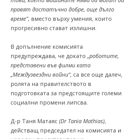
това, което машините няма да могат да 
правят достатъчно добре, още дълго 
време”
, вместо върху умения, които 
прогресивно стават излишни.
В допълнение комисията 
предупреждава, че докато 
„роботите, 
представени във филми като 
„Междузвездни войни“
, са все още далеч, 
ролята на правителството в 
подготовката за предстоящите големи 
социални промени липсва.
Д-р Таня Матаяс 
(Dr Tania Mathias)
, 
действащ председател на комисията и 