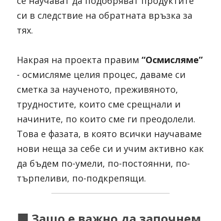
се научават да подобряват продуктите 
си в следствие на обратната връзка за 
тях.
Накрая на проекта правим 
“Осмисляме”
- осмисляме целия процес, даваме си 
сметка за наученото, преживяното, 
трудностите, които сме срещнали и 
начините, по които сме ги преодолели. 
Това е фазата, в която всички научаваме 
нови неща за себе си и учим активно как 
да бъдем по-умели, по-постоянни, по-
търпеливи, по-подкрепящи.
🟩
 Защо е важно да започнем 