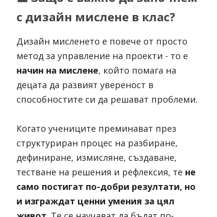
с дизайн мислене в клас?
Дизайн мисленето е повече от просто 
метод за управление на проекти - то е 
начин на мислене
, който помага на 
децата да развият увереност в 
способностите си да решават проблеми. 
Когато учениците преминават през 
структуриран процес на разбиране, 
дефиниране, измисляне, създаване, 
тестване на решения и рефлексия, те 
не 
само постигат по-добри резултати, но 
и изграждат ценни умения за цял 
живот
. Те се научават да бъдат по-