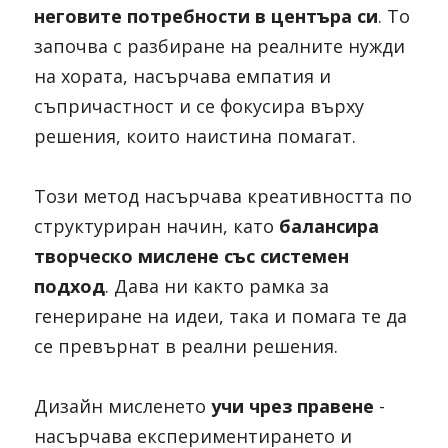
неговите потребности в центъра си
. То 
започва с разбиране на реалните нужди 
на хората, насърчава емпатия и 
съпричастност и се фокусира върху 
решения, които наистина помагат.
Този метод насърчава креативността по 
структуриран начин, като 
балансира 
творческо мислене със системен 
подход
. Дава ни както рамка за 
генериране на идеи, така и помага те да 
се превърнат в реални решения.
Дизайн мисленето 
учи чрез правене 
- 
насърчава експериментирането и 