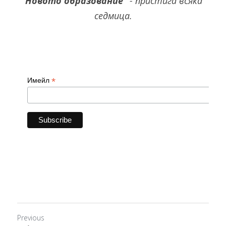
"Новото образование" 
-
 пристига всяка 
седмица.
Previous