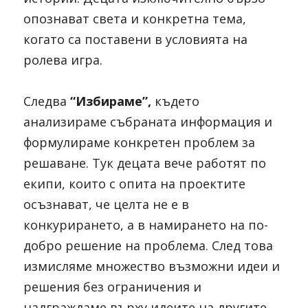
опознават света и конкретна тема, 
когато са поставени в условията на 
ролева игра.
Следва
 “Избираме”,
 където 
анализираме събраната информация и 
формулираме конкретен проблем за 
решаване. Тук децата вече работят по 
екипи, които с опита на проектите 
осъзнават, че целта не е в 
конкурирането, а в намирането на по-
добро решение на проблема. След това 
измисляме множество възможни идеи и 
решения без ограничения и 
надграждаме върху идеите на другите. 