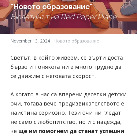
"Новото образование"
Бюлетинът на Red Paper Plane
·
November 13, 2024
Новото образование
Светът, в който живеем, се върти доста 
бързо и понякога ни е много трудно да 
се движим с неговата скорост.
А когато в нас са вперени десетки детски 
очи, тогава вече предизвикателството е 
наистина сериозно. Тези очи ни гледат 
не само с любопитство, но и с надежда, 
че 
ще им помогнем да станат успешни 