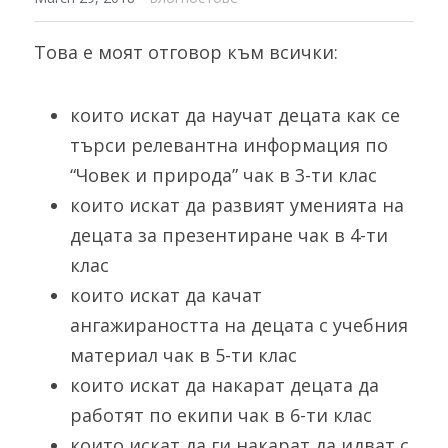
Това е моят отговор към всички:
които искат да научат децата как се 
търси релевантна информация по 
“Човек и природа” чак в 3-ти клас
които искат да развият уменията на 
децата за презентиране чак в 4-ти 
клас
които искат да качат 
ангажираността на децата с учебния 
материал чак в 5-ти клас
които искат да накарат децата да 
работят по екипи чак в 6-ти клас
които искат да ги накарат да идват с 