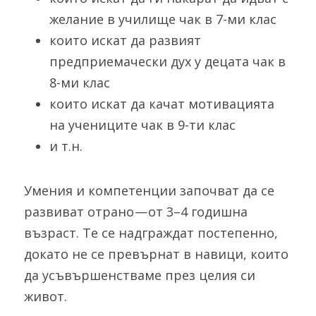
желание в училище чак в 7-ми клас
които искат да развият 
предприемачески дух у децата чак в 
8-ми клас
които искат да качат мотивацията 
на учениците чак в 9-ти клас
и т.н.
Умения и компетенции започват да се 
развиват отрано — от 3–4 годишна 
възраст. Те се надграждат постепенно, 
докато не се превърнат в навици, които 
да усъвършенстваме през целия си 
живот.