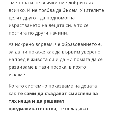
сме хора и не всички сме добри във 
всичко. И не трябва да бъдем. Учителите 
целят друго - да подпомогнат 
израстването на децата си, а то се 
постига по други начини. 
Аз искрено вярвам, че образованието е, 
за да ни покаже как да вървим уверено 
напред в живота си и да ни помага да се 
развиваме в тази посока, в която 
искаме. 
Когато системно показваме на децата 
как 
те сами да създават смислени за 
тях неща и да решават 
предизвикателства
, те овладяват 