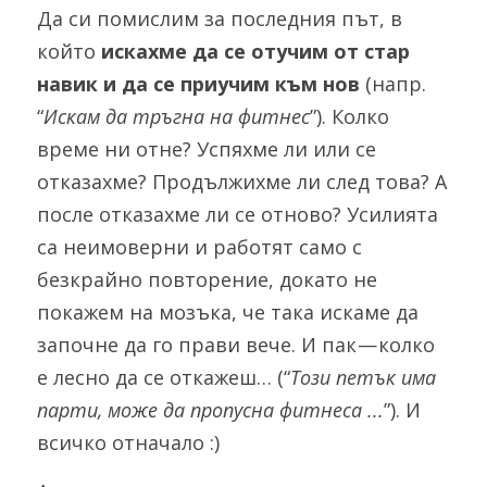
Да си помислим за последния път, в 
който 
искахме да се отучим от стар 
навик и да се приучим към нов
 (напр. 
“
Искам да тръгна на фитнес
”). Колко 
време ни отне? Успяхме ли или се 
отказахме? Продължихме ли след това? А 
после отказахме ли се отново? Усилията 
са неимоверни и работят само с 
безкрайно повторение, докато не 
покажем на мозъка, че така искаме да 
започне да го прави вече. И пак — колко 
е лесно да се откажеш… (“
Този петък има 
парти, може да пропусна фитнеса ...
”). И 
всичко отначало :) 